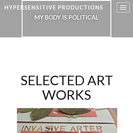
HYPERSENSITIVE PRODUCTIONS
T
o
MY BODY IS POLITICAL
g
g
l
e
n
a
v
i
SELECTED ART
g
a
WORKS
t
i
o
n